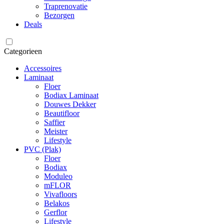
Traprenovatie
Bezorgen
Deals
Categorieen
Accessoires
Laminaat
Floer
Bodiax Laminaat
Douwes Dekker
Beautifloor
Saffier
Meister
Lifestyle
PVC (Plak)
Floer
Bodiax
Moduleo
mFLOR
Vivafloors
Belakos
Gerflor
Lifestyle