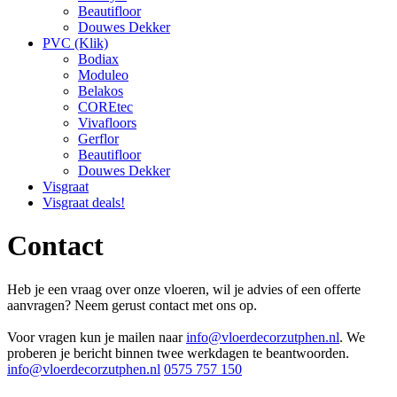
Beautifloor
Douwes Dekker
PVC (Klik)
Bodiax
Moduleo
Belakos
COREtec
Vivafloors
Gerflor
Beautifloor
Douwes Dekker
Visgraat
Visgraat deals!
Contact
Heb je een vraag over onze vloeren, wil je advies of een offerte
aanvragen? Neem gerust contact met ons op.
Voor vragen kun je mailen naar
info@vloerdecorzutphen.nl
. We
proberen je bericht binnen twee werkdagen te beantwoorden.
info@vloerdecorzutphen.nl
0575 757 150