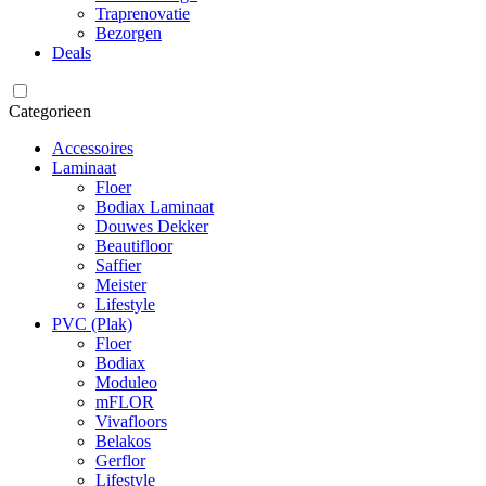
Traprenovatie
Bezorgen
Deals
Categorieen
Accessoires
Laminaat
Floer
Bodiax Laminaat
Douwes Dekker
Beautifloor
Saffier
Meister
Lifestyle
PVC (Plak)
Floer
Bodiax
Moduleo
mFLOR
Vivafloors
Belakos
Gerflor
Lifestyle