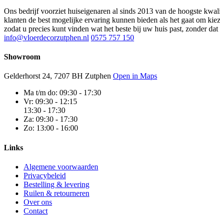
Ons bedrijf voorziet huiseigenaren al sinds 2013 van de hoogste kwa
klanten de best mogelijke ervaring kunnen bieden als het gaat om ki
zodat u precies kunt vinden wat het beste bij uw huis past, zonder dat
info@vloerdecorzutphen.nl
0575 757 150
Showroom
Gelderhorst 24, 7207 BH Zutphen
Open in Maps
Ma t/m do:
09:30 - 17:30
Vr:
09:30 - 12:15
13:30 - 17:30
Za:
09:30 - 17:30
Zo:
13:00 - 16:00
Links
Algemene voorwaarden
Privacybeleid
Bestelling & levering
Ruilen & retourneren
Over ons
Contact