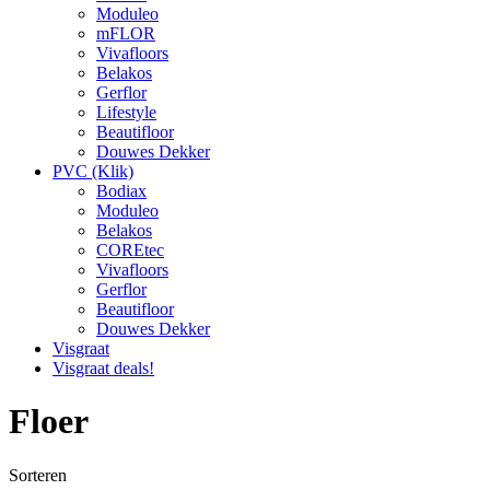
Moduleo
mFLOR
Vivafloors
Belakos
Gerflor
Lifestyle
Beautifloor
Douwes Dekker
PVC (Klik)
Bodiax
Moduleo
Belakos
COREtec
Vivafloors
Gerflor
Beautifloor
Douwes Dekker
Visgraat
Visgraat deals!
Floer
Sorteren