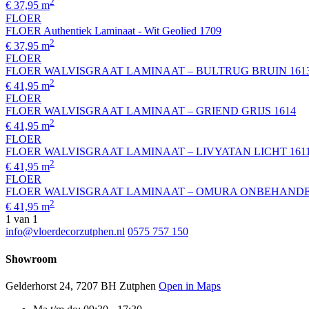
2
€ 37,95 m
FLOER
FLOER Authentiek Laminaat - Wit Geolied 1709
2
€ 37,95 m
FLOER
FLOER WALVISGRAAT LAMINAAT – BULTRUG BRUIN 161
2
€ 41,95 m
FLOER
FLOER WALVISGRAAT LAMINAAT – GRIEND GRIJS 1614
2
€ 41,95 m
FLOER
FLOER WALVISGRAAT LAMINAAT – LIVYATAN LICHT 161
2
€ 41,95 m
FLOER
FLOER WALVISGRAAT LAMINAAT – OMURA ONBEHANDE
2
€ 41,95 m
1
van 1
info@vloerdecorzutphen.nl
0575 757 150
Showroom
Gelderhorst 24, 7207 BH Zutphen
Open in Maps