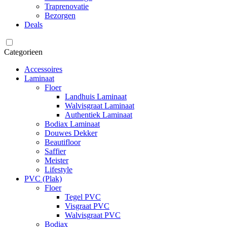
Traprenovatie
Bezorgen
Deals
Categorieen
Accessoires
Laminaat
Floer
Landhuis Laminaat
Walvisgraat Laminaat
Authentiek Laminaat
Bodiax Laminaat
Douwes Dekker
Beautifloor
Saffier
Meister
Lifestyle
PVC (Plak)
Floer
Tegel PVC
Visgraat PVC
Walvisgraat PVC
Bodiax