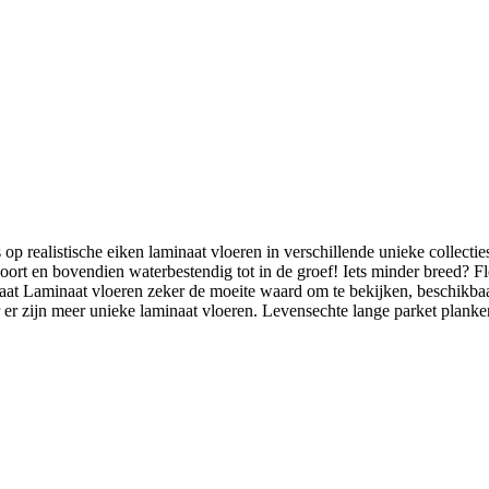
 realistische eiken laminaat vloeren in verschillende unieke collecties
 soort en bovendien waterbestendig tot in de groef! Iets minder breed? 
graat Laminaat vloeren zeker de moeite waard om te bekijken, beschikba
r er zijn meer unieke laminaat vloeren. Levensechte lange parket plank