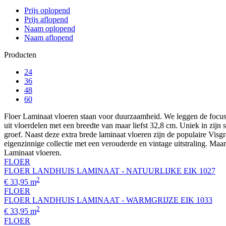
Prijs oplopend
Prijs aflopend
Naam oplopend
Naam aflopend
Producten
24
36
48
60
Floer Laminaat vloeren staan voor duurzaamheid. We leggen de focus op
uit vloerdelen met een breedte van maar liefst 32,8 cm. Uniek in zijn
groef. Naast deze extra brede laminaat vloeren zijn de populaire Vis
eigenzinnige collectie met een verouderde en vintage uitstraling. Maa
Laminaat vloeren.
FLOER
FLOER LANDHUIS LAMINAAT - NATUURLIJKE EIK 1027
2
€ 33,95 m
FLOER
FLOER LANDHUIS LAMINAAT - WARMGRIJZE EIK 1033
2
€ 33,95 m
FLOER