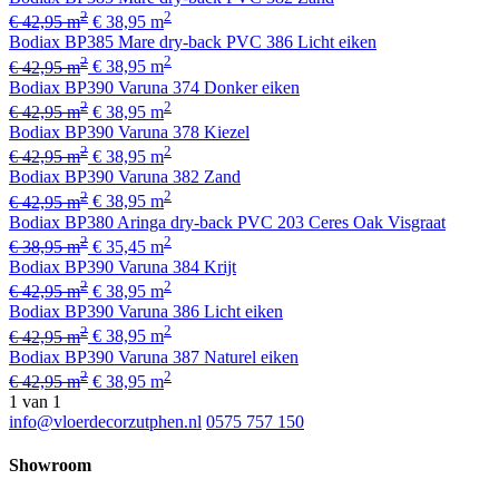
2
2
€ 42,95 m
€ 38,95 m
Bodiax BP385 Mare dry-back PVC 386 Licht eiken
2
2
€ 42,95 m
€ 38,95 m
Bodiax BP390 Varuna 374 Donker eiken
2
2
€ 42,95 m
€ 38,95 m
Bodiax BP390 Varuna 378 Kiezel
2
2
€ 42,95 m
€ 38,95 m
Bodiax BP390 Varuna 382 Zand
2
2
€ 42,95 m
€ 38,95 m
Bodiax BP380 Aringa dry-back PVC 203 Ceres Oak Visgraat
2
2
€ 38,95 m
€ 35,45 m
Bodiax BP390 Varuna 384 Krijt
2
2
€ 42,95 m
€ 38,95 m
Bodiax BP390 Varuna 386 Licht eiken
2
2
€ 42,95 m
€ 38,95 m
Bodiax BP390 Varuna 387 Naturel eiken
2
2
€ 42,95 m
€ 38,95 m
1
van 1
info@vloerdecorzutphen.nl
0575 757 150
Showroom