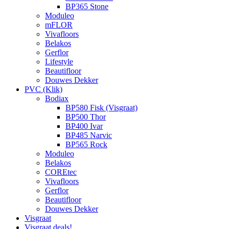
BP365 Stone
Moduleo
mFLOR
Vivafloors
Belakos
Gerflor
Lifestyle
Beautifloor
Douwes Dekker
PVC (Klik)
Bodiax
BP580 Fisk (Visgraat)
BP500 Thor
BP400 Ivar
BP485 Narvic
BP565 Rock
Moduleo
Belakos
COREtec
Vivafloors
Gerflor
Beautifloor
Douwes Dekker
Visgraat
Visgraat deals!