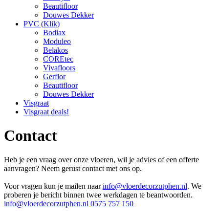
Beautifloor
Douwes Dekker
PVC (Klik)
Bodiax
Moduleo
Belakos
COREtec
Vivafloors
Gerflor
Beautifloor
Douwes Dekker
Visgraat
Visgraat deals!
Contact
Heb je een vraag over onze vloeren, wil je advies of een offerte
aanvragen? Neem gerust contact met ons op.
Voor vragen kun je mailen naar
info@vloerdecorzutphen.nl
. We
proberen je bericht binnen twee werkdagen te beantwoorden.
info@vloerdecorzutphen.nl
0575 757 150