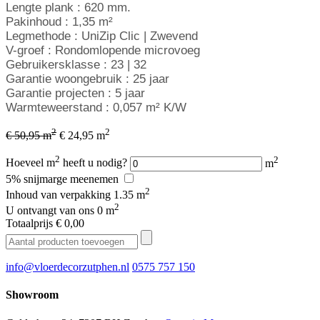
Lengte plank : 620 mm.
Pakinhoud : 1,35 m²
Legmethode : UniZip Clic | Zwevend
V-groef : Rondomlopende microvoeg
Gebruikersklasse : 23 | 32
Garantie woongebruik : 25 jaar
Garantie projecten : 5 jaar
Warmteweerstand : 0,057 m² K/W
2
2
€ 50,95 m
€ 24,95 m
2
2
Hoeveel m
heeft u nodig?
m
5% snijmarge meenemen
2
Inhoud van verpakking
1.35 m
2
U ontvangt van ons
0 m
Totaalprijs
€ 0,00
info@vloerdecorzutphen.nl
0575 757 150
Showroom