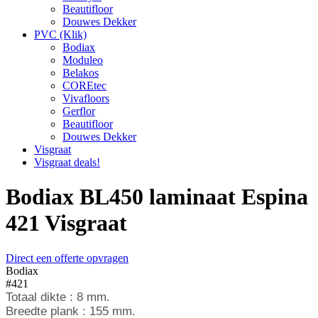
Beautifloor
Douwes Dekker
PVC (Klik)
Bodiax
Moduleo
Belakos
COREtec
Vivafloors
Gerflor
Beautifloor
Douwes Dekker
Visgraat
Visgraat deals!
Bodiax BL450 laminaat Espina
421 Visgraat
Direct een offerte opvragen
Bodiax
#421
Totaal dikte : 8 mm.
Breedte plank : 155 mm.