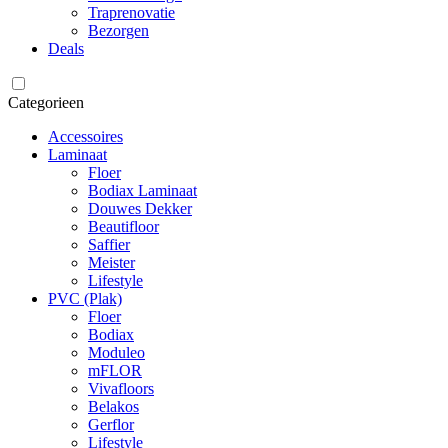
Traprenovatie
Bezorgen
Deals
Categorieen
Accessoires
Laminaat
Floer
Bodiax Laminaat
Douwes Dekker
Beautifloor
Saffier
Meister
Lifestyle
PVC (Plak)
Floer
Bodiax
Moduleo
mFLOR
Vivafloors
Belakos
Gerflor
Lifestyle