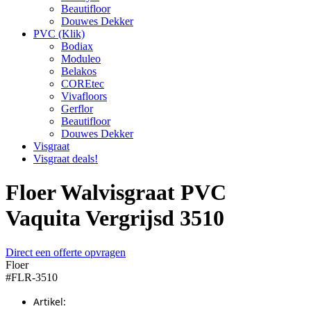
Beautifloor
Douwes Dekker
PVC (Klik)
Bodiax
Moduleo
Belakos
COREtec
Vivafloors
Gerflor
Beautifloor
Douwes Dekker
Visgraat
Visgraat deals!
Floer Walvisgraat PVC
Vaquita Vergrijsd 3510
Direct een offerte opvragen
Floer
#FLR-3510
Artikel: