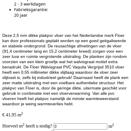
2 - 3 werkdagen
Fabrieksgarantie:
20 jaar
Deze 2,5 mm dikke plakpvc vloer van het Nederlandse merk Floer
kan door professionals geplakt worden op een goed geëgaliseerde
en stabiele ondergrond. De reusachtige afmetingen van de vloer
(91,4 centimeter lang en 15,2 centimeter breed) zorgen voor een
zeer luxe en ruimte vergrotende uitstraling. De planken zijn rondom
voorzien van een klein groefje wat het walvisgraat motief extra
benadrukt. De Floer Walvisgraat PVC Vaquita Vergrijsd 3510 vloer
heeft een 0,55 millimeter dikke slijtlaag waardoor de vloer zeer
slijtvast is, zelfs bij industrieel gebruik! Daarnaast heeft de plank een
zeer matte uitstraling met een voelbare authentieke structuur. Het
plakpvc van Floer is, door de geringe dikte, uitermate geschikt voor
gebruik in combinatie met een vloerverwarming. Van alle pvc
vloeren heeft het plakpvc namelijk de minste warmteweerstand
waardoor je weing warmteverlies hebt.
2
€ 41,95 m
2
2
Hoeveel m
heeft u nodig?
m