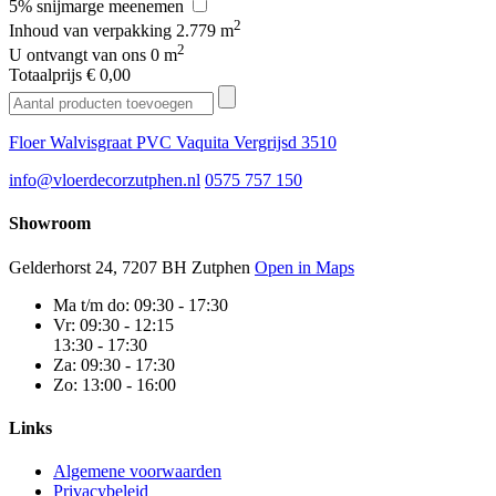
5% snijmarge meenemen
2
Inhoud van verpakking
2.779 m
2
U ontvangt van ons
0 m
Totaalprijs
€ 0,00
Floer Walvisgraat PVC Vaquita Vergrijsd 3510
info@vloerdecorzutphen.nl
0575 757 150
Showroom
Gelderhorst 24, 7207 BH Zutphen
Open in Maps
Ma t/m do:
09:30 - 17:30
Vr:
09:30 - 12:15
13:30 - 17:30
Za:
09:30 - 17:30
Zo:
13:00 - 16:00
Links
Algemene voorwaarden
Privacybeleid