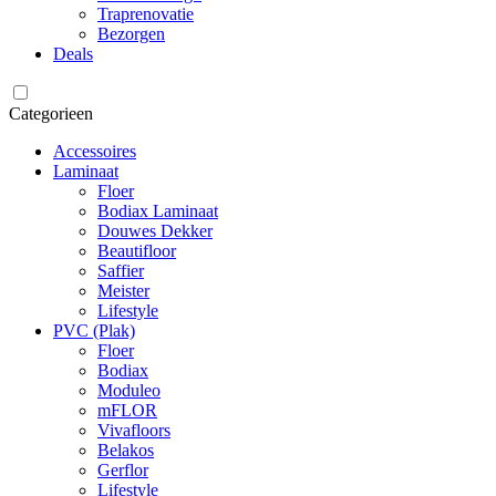
Traprenovatie
Bezorgen
Deals
Categorieen
Accessoires
Laminaat
Floer
Bodiax Laminaat
Douwes Dekker
Beautifloor
Saffier
Meister
Lifestyle
PVC (Plak)
Floer
Bodiax
Moduleo
mFLOR
Vivafloors
Belakos
Gerflor
Lifestyle