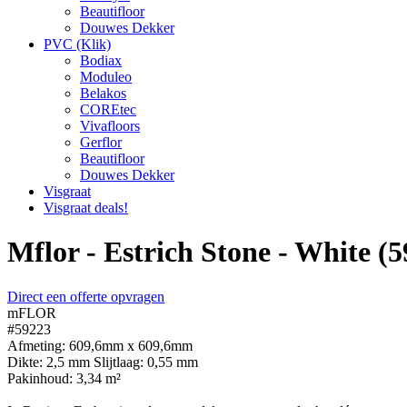
Beautifloor
Douwes Dekker
PVC (Klik)
Bodiax
Moduleo
Belakos
COREtec
Vivafloors
Gerflor
Beautifloor
Douwes Dekker
Visgraat
Visgraat deals!
Mflor - Estrich Stone - White (
Direct een offerte opvragen
mFLOR
#59223
Afmeting: 609,6mm x 609,6mm
Dikte: 2,5 mm Slijtlaag: 0,55 mm
Pakinhoud: 3,34 m²