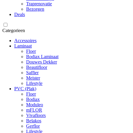
Traprenovatie
Bezorgen
Deals
Categorieen
Accessoires
Laminaat
Floer
Bodiax Laminaat
Douwes Dekker
Beautifloor
Saffier
Meister
Lifestyle
PVC (Plak)
Floer
Bodiax
Moduleo
mFLOR
Vivafloors
Belakos
Gerflor
Lifestyle