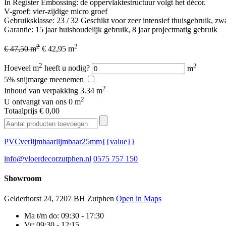
In Register Embossing: de oppervlaktestructuur volgt het décor.
V-groef: vier-zijdige micro groef
Gebruiksklasse: 23 / 32 Geschikt voor zeer intensief thuisgebruik, zwa
Garantie: 15 jaar huishoudelijk gebruik, 8 jaar projectmatig gebruik
2
2
€ 47,50 m
€ 42,95 m
2
2
Hoeveel m
heeft u nodig?
m
5% snijmarge meenemen
2
Inhoud van verpakking
3.34 m
2
U ontvangt van ons
0 m
Totaalprijs
€ 0,00
PVC
verlijmbaar
lijmbaar
2
5mm
{{value}}
info@vloerdecorzutphen.nl
0575 757 150
Showroom
Gelderhorst 24, 7207 BH Zutphen
Open in Maps
Ma t/m do:
09:30 - 17:30
Vr:
09:30 - 12:15