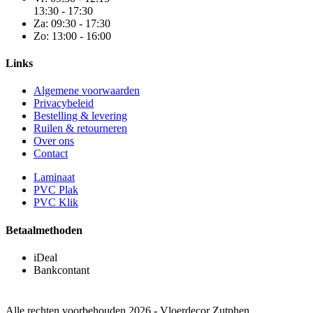
13:30 - 17:30
Za:
09:30 - 17:30
Zo:
13:00 - 16:00
Links
Algemene voorwaarden
Privacybeleid
Bestelling & levering
Ruilen & retourneren
Over ons
Contact
Laminaat
PVC Plak
PVC Klik
Betaalmethoden
iDeal
Bankcontant
Alle rechten voorbehouden 2026 - Vloerdecor Zutphen