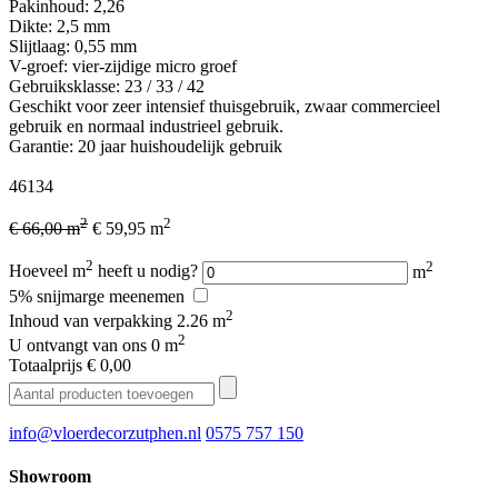
Pakinhoud: 2,26
Dikte: 2,5 mm
Slijtlaag: 0,55 mm
V-groef: vier-zijdige micro groef
Gebruiksklasse: 23 / 33 / 42
Geschikt voor zeer intensief thuisgebruik, zwaar commercieel
gebruik en normaal industrieel gebruik.
Garantie: 20 jaar huishoudelijk gebruik
46134
2
2
€ 66,00 m
€ 59,95 m
2
2
Hoeveel m
heeft u nodig?
m
5% snijmarge meenemen
2
Inhoud van verpakking
2.26 m
2
U ontvangt van ons
0 m
Totaalprijs
€ 0,00
info@vloerdecorzutphen.nl
0575 757 150
Showroom