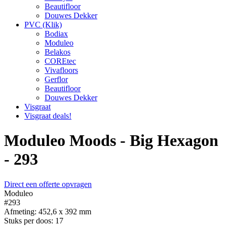
Beautifloor
Douwes Dekker
PVC (Klik)
Bodiax
Moduleo
Belakos
COREtec
Vivafloors
Gerflor
Beautifloor
Douwes Dekker
Visgraat
Visgraat deals!
Moduleo Moods - Big Hexagon
- 293
Direct een offerte opvragen
Moduleo
#293
Afmeting: 452,6 x 392 mm
Stuks per doos: 17