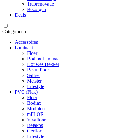
Traprenovatie
Bezorgen
Deals
Categorieen
Accessoires
Laminaat
Floer
Bodiax Laminaat
Douwes Dekker
Beautifloor
Saffier
Meister
Lifestyle
PVC (Plak)
Floer
Bodiax
Moduleo
mFLOR
Vivafloors
Belakos
Gerflor
Lifestyle