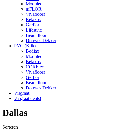
Moduleo
mFLOR
Vivafloors
Belakos
Gerflor
Lifestyle
Beautifloor
Douwes Dekker
PVC (Klik)
Bodiax
Moduleo
Belakos
COREtec
Vivafloors
Gerflor
Beautifloor
Douwes Dekker
Visgraat
Visgraat deals!
Dallas
Sorteren