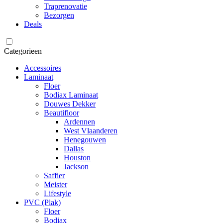
Traprenovatie
Bezorgen
Deals
Categorieen
Accessoires
Laminaat
Floer
Bodiax Laminaat
Douwes Dekker
Beautifloor
Ardennen
West Vlaanderen
Henegouwen
Dallas
Houston
Jackson
Saffier
Meister
Lifestyle
PVC (Plak)
Floer
Bodiax