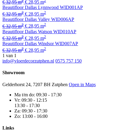
2
2
€ 32,95 m
€ 28,95 m
Beautifloor Dallas Lynnwood WID001AP
2
2
€ 32,95 m
€ 28,95 m
Beautifloor Dallas Valley WID006AP
2
2
€ 32,95 m
€ 28,95 m
Beautifloor Dallas Watson WID010AP
2
2
€ 32,95 m
€ 28,95 m
Beautifloor Dallas Windsor WID007AP
2
2
€ 32,95 m
€ 28,95 m
1
van 1
info@vloerdecorzutphen.nl
0575 757 150
Showroom
Gelderhorst 24, 7207 BH Zutphen
Open in Maps
Ma t/m do:
09:30 - 17:30
Vr:
09:30 - 12:15
13:30 - 17:30
Za:
09:30 - 17:30
Zo:
13:00 - 16:00
Links