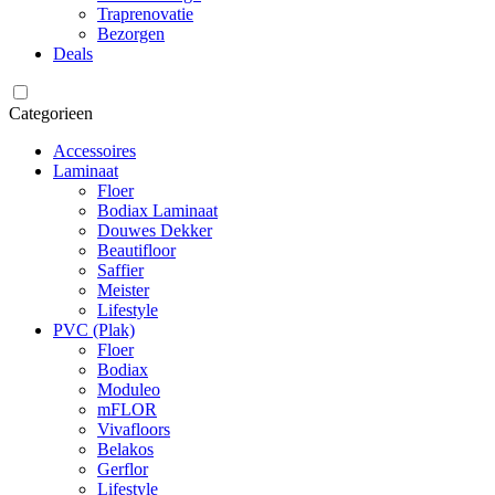
Traprenovatie
Bezorgen
Deals
Categorieen
Accessoires
Laminaat
Floer
Bodiax Laminaat
Douwes Dekker
Beautifloor
Saffier
Meister
Lifestyle
PVC (Plak)
Floer
Bodiax
Moduleo
mFLOR
Vivafloors
Belakos
Gerflor
Lifestyle