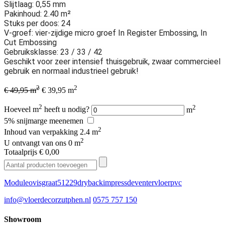
Slijtlaag: 0,55 mm
Pakinhoud: 2.40 m²
Stuks per doos: 24
V-groef: vier-zijdige micro groef In Register Embossing, In
Cut Embossing
Gebruiksklasse: 23 / 33 / 42
Geschikt voor zeer intensief thuisgebruik, zwaar commercieel
gebruik en normaal industrieel gebruik!
2
2
€ 49,95 m
€ 39,95 m
2
2
Hoeveel m
heeft u nodig?
m
5% snijmarge meenemen
2
Inhoud van verpakking
2.4 m
2
U ontvangt van ons
0 m
Totaalprijs
€ 0,00
Moduleo
visgraat
51229
dryback
impress
deventer
vloer
pvc
info@vloerdecorzutphen.nl
0575 757 150
Showroom