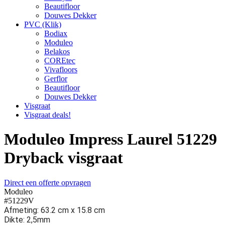
Beautifloor
Douwes Dekker
PVC (Klik)
Bodiax
Moduleo
Belakos
COREtec
Vivafloors
Gerflor
Beautifloor
Douwes Dekker
Visgraat
Visgraat deals!
Moduleo Impress Laurel 51229
Dryback visgraat
Direct een offerte opvragen
Moduleo
#51229V
Afmeting: 63.2 cm x 15.8 cm
Dikte: 2,5mm