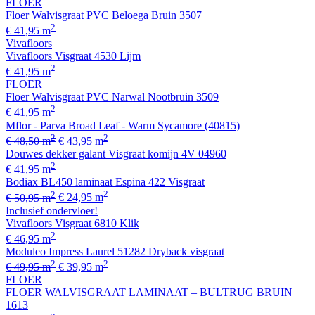
FLOER
Floer Walvisgraat PVC Beloega Bruin 3507
2
€ 41,95 m
Vivafloors
Vivafloors Visgraat 4530 Lijm
2
€ 41,95 m
FLOER
Floer Walvisgraat PVC Narwal Nootbruin 3509
2
€ 41,95 m
Mflor - Parva Broad Leaf - Warm Sycamore (40815)
2
2
€ 48,50 m
€ 43,95 m
Douwes dekker galant Visgraat komijn 4V 04960
2
€ 41,95 m
Bodiax BL450 laminaat Espina 422 Visgraat
2
2
€ 50,95 m
€ 24,95 m
Inclusief ondervloer!
Vivafloors Visgraat 6810 Klik
2
€ 46,95 m
Moduleo Impress Laurel 51282 Dryback visgraat
2
2
€ 49,95 m
€ 39,95 m
FLOER
FLOER WALVISGRAAT LAMINAAT – BULTRUG BRUIN
1613