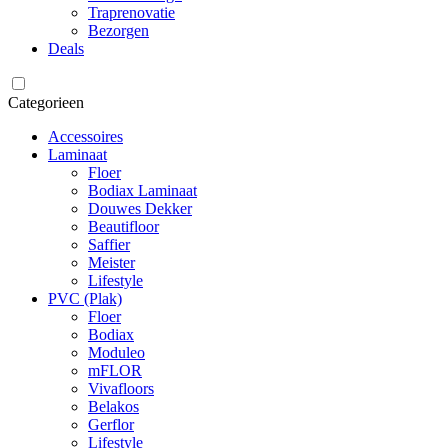
Traprenovatie
Bezorgen
Deals
Categorieen
Accessoires
Laminaat
Floer
Bodiax Laminaat
Douwes Dekker
Beautifloor
Saffier
Meister
Lifestyle
PVC (Plak)
Floer
Bodiax
Moduleo
mFLOR
Vivafloors
Belakos
Gerflor
Lifestyle