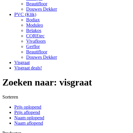
Beautifloor
Douwes Dekker
PVC (Klik)
Bodiax
Moduleo
Belakos
COREtec
Vivafloors
Gerflor
Beautifloor
Douwes Dekker
Visgraat
Visgraat deals!
Zoeken naar: visgraat
Sorteren
Prijs oplopend
Prijs aflopend
Naam oplopend
Naam aflopend