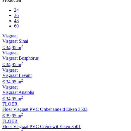
Producten
24
36
48
60
Visgraat
Visgraat Sinai
2
€ 34,95 m
Visgraat
Visgraat Bosphorus
2
€ 34,95 m
Visgraat
Visgraat Levant
2
€ 34,95 m
Visgraat
Visgraat Anatolia
2
€ 34,95 m
FLOER
Floer Visgraat PVC Onbehandeld Eiken 3503
2
€ 39,95 m
FLOER
Floer Visgraat PVC Crémewit Eiken 3501