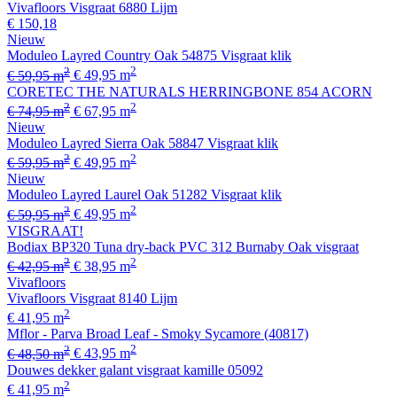
Vivafloors Visgraat 6880 Lijm
€ 150,18
Nieuw
Moduleo Layred Country Oak 54875 Visgraat klik
2
2
€ 59,95 m
€ 49,95 m
CORETEC THE NATURALS HERRINGBONE 854 ACORN
2
2
€ 74,95 m
€ 67,95 m
Nieuw
Moduleo Layred Sierra Oak 58847 Visgraat klik
2
2
€ 59,95 m
€ 49,95 m
Nieuw
Moduleo Layred Laurel Oak 51282 Visgraat klik
2
2
€ 59,95 m
€ 49,95 m
VISGRAAT!
Bodiax BP320 Tuna dry-back PVC 312 Burnaby Oak visgraat
2
2
€ 42,95 m
€ 38,95 m
Vivafloors
Vivafloors Visgraat 8140 Lijm
2
€ 41,95 m
Mflor - Parva Broad Leaf - Smoky Sycamore (40817)
2
2
€ 48,50 m
€ 43,95 m
Douwes dekker galant visgraat kamille 05092
2
€ 41,95 m