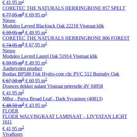
2
€ 41,95 m
CORETEC THE NATURALS HERRINGBONE 857 SPELT
2
2
€ 77,95 m
€ 69,95 m
Nieuw
Moduleo Layred Blackjack Oak 22218 Visgraat klik
2
2
€ 59,95 m
€ 49,95 m
CORETEC THE NATURALS HERRINGBONE 806 FOREST
2
2
€ 74,95 m
€ 67,95 m
Nieuw
Moduleo Layred Laurel Oak 51914 Visgraat klik
2
2
€ 59,95 m
€ 49,95 m
Aanbevolen product
Bodiax BP580 Fisk Hydro-core clic PVC 512 Burnaby Oak
2
2
€ 67,50 m
€ 60,95 m
Douwes dekker galant Visgraat peterselie 4V 04958
2
€ 41,95 m
Mflor - Parva Broad Leaf - Dark Sycamore (40813)
2
2
€ 48,50 m
€ 43,95 m
FLOER
FLOER WALVISGRAAT LAMINAAT – LIVYATAN LICHT
1611
2
€ 41,95 m
Vivafloors