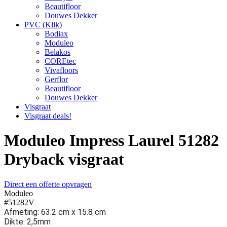
Beautifloor
Douwes Dekker
PVC (Klik)
Bodiax
Moduleo
Belakos
COREtec
Vivafloors
Gerflor
Beautifloor
Douwes Dekker
Visgraat
Visgraat deals!
Moduleo Impress Laurel 51282
Dryback visgraat
Direct een offerte opvragen
Moduleo
#51282V
Afmeting: 63.2 cm x 15.8 cm
Dikte: 2,5mm