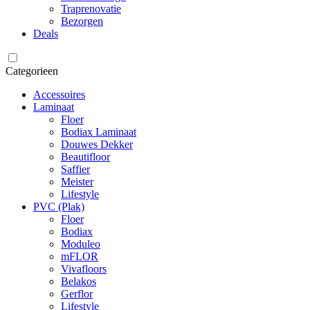
Traprenovatie
Bezorgen
Deals
Categorieen
Accessoires
Laminaat
Floer
Bodiax Laminaat
Douwes Dekker
Beautifloor
Saffier
Meister
Lifestyle
PVC (Plak)
Floer
Bodiax
Moduleo
mFLOR
Vivafloors
Belakos
Gerflor
Lifestyle