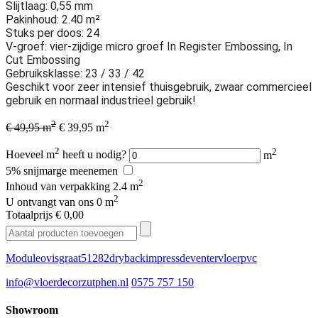
Slijtlaag: 0,55 mm
Pakinhoud: 2.40 m²
Stuks per doos: 24
V-groef: vier-zijdige micro groef In Register Embossing, In
Cut Embossing
Gebruiksklasse: 23 / 33 / 42
Geschikt voor zeer intensief thuisgebruik, zwaar commercieel
gebruik en normaal industrieel gebruik!
2
2
€ 49,95 m
€ 39,95 m
2
2
Hoeveel m
heeft u nodig?
m
5% snijmarge meenemen
2
Inhoud van verpakking
2.4 m
2
U ontvangt van ons
0 m
Totaalprijs
€ 0,00
Moduleo
visgraat
51282
dryback
impress
deventer
vloer
pvc
info@vloerdecorzutphen.nl
0575 757 150
Showroom