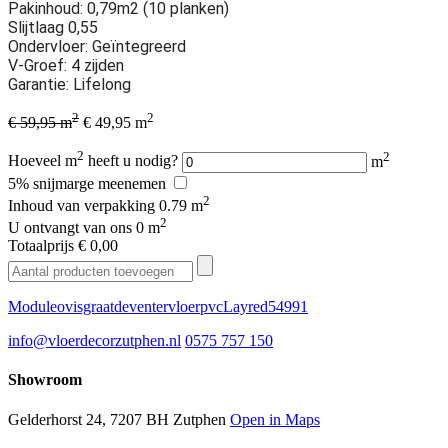
Pakinhoud: 0,79m2 (10 planken)
Slijtlaag 0,55
Ondervloer: Geïntegreerd
V-Groef: 4 zijden
Garantie: Lifelong
2
2
€ 59,95 m
€ 49,95 m
2
2
Hoeveel m
heeft u nodig?
m
5% snijmarge meenemen
2
Inhoud van verpakking
0.79 m
2
U ontvangt van ons
0 m
Totaalprijs
€ 0,00
Moduleo
visgraat
deventer
vloer
pvc
Layred
54991
info@vloerdecorzutphen.nl
0575 757 150
Showroom
Gelderhorst 24, 7207 BH Zutphen
Open in Maps