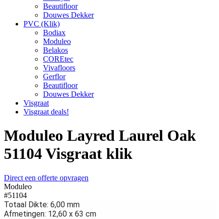
Beautifloor
Douwes Dekker
PVC (Klik)
Bodiax
Moduleo
Belakos
COREtec
Vivafloors
Gerflor
Beautifloor
Douwes Dekker
Visgraat
Visgraat deals!
Moduleo Layred Laurel Oak
51104 Visgraat klik
Direct een offerte opvragen
Moduleo
#51104
Totaal Dikte: 6,00 mm
Afmetingen: 12,60 x 63 cm