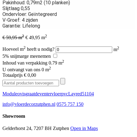
Pakinhoud: 0,79m2 (10 planken)
Slijtlaag 0,55
Ondervloer: Geïntegreerd
V-Groef: 4 zijden
Garantie: Lifelong
2
2
€ 59,95 m
€ 49,95 m
2
2
Hoeveel m
heeft u nodig?
m
5% snijmarge meenemen
2
Inhoud van verpakking
0.79 m
2
U ontvangt van ons
0 m
Totaalprijs
€ 0,00
Moduleo
visgraat
deventer
vloer
pvc
Layred
51104
info@vloerdecorzutphen.nl
0575 757 150
Showroom
Gelderhorst 24, 7207 BH Zutphen
Open in Maps