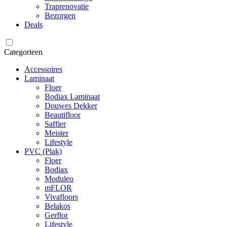
Traprenovatie
Bezorgen
Deals
Categorieen
Accessoires
Laminaat
Floer
Bodiax Laminaat
Douwes Dekker
Beautifloor
Saffier
Meister
Lifestyle
PVC (Plak)
Floer
Bodiax
Moduleo
mFLOR
Vivafloors
Belakos
Gerflor
Lifestyle